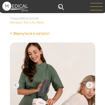
Главная
Каталог▾
/
/
Аппарат Evo Lite Basic
← Вернуться в каталог