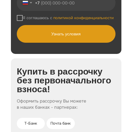
+7
активных физических нагрузок.
отеки на лице, теле;
Запуск процессов липолиза (расщепления
инфильтраты, гематомы;
жировых клеток) из-за повреждения клеток
неэстетичный силуэт.
Я соглашаюсь с
политикой конфиденциальности
адипоцитов во время массажа.
Нормализация работы потовых и сальных желез в
эпидермисе.
Узнать условия
Купить в рассрочку
без первоначального
взноса!
Оформить рассрочку Вы можете
в наших банках - партнерах:
Т-Банк
Почта банк