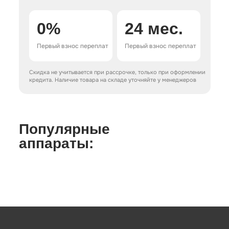
0%
24 мес.
Первый взнос переплат
Первый взнос переплат
Скидка не учитывается при рассрочке, только при оформлении
кредита. Наличие товара на складе уточняйте у менеджеров
Популярные
аппараты:
ДАЁМ В ПОДАРОК расходных материалов для
аппарата «EVOLITE» НА ГОД!!!