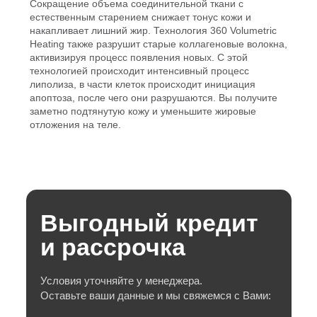
Сокращение объема соединительной ткани с
естественным старением снижает тонус кожи и
накапливает лишний жир. Технология 360 Volumetric
Heating также разрушит старые коллагеновые волокна,
активизируя процесс появления новых. С этой
технологией происходит интенсивный процесс
липолиза, в части клеток происходит инициация
апоптоза, после чего они разрушаются. Вы получите
заметно подтянутую кожу и уменьшите жировые
отложения на теле.
Выгодный кредит
1. Лифтинг-эффект:
Виды терапий:
В системе использован революционно новые
Дополнительные функции:
принципы лечения жировых отложений и
и рассрочка
Зона воздействия:
улучшения контура тела;
Мобильность:
Многофункциональность аппарата, который может
Мониторинг температуры:
воздействовать на любую зону тела максимально
Условия уточняйте у менеджера.
Требования электросети:
эффективно;
Оставьте ваши данные и мы свяжемся с Вами:
2. Моделирование фигуры:
Мощность:
После процедур не потребуется восстановление,
написать отзыв