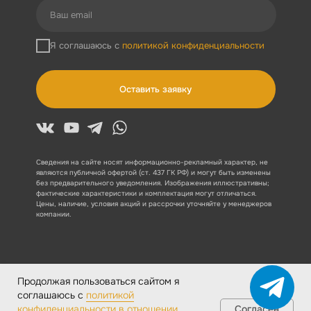
Я соглашаюсь с
политикой конфиденциальности
Оставить заявку
Сведения на сайте носят информационно-рекламный характер, не
являются публичной офертой (ст. 437 ГК РФ) и могут быть изменены
без предварительного уведомления. Изображения иллюстративны;
фактические характеристики и комплектация могут отличаться.
Цены, наличие, условия акций и рассрочки уточняйте у менеджеров
компании.
Medical group© 2025
Политика конфиденциальности
Продолжая пользоваться сайтом я
соглашаюсь с
политикой
ОГРНИП: 324508100607514
Согласен
конфиденциальности в отношении
ИНН: 502996807787