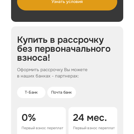
световой поток для стабильного результата и
достижению определенной температуры аппарат
Узнать условия
повышенной безопасности.
переходит в режим радиочастотных токов, что
Обладает гибкими настройками за счет
предотвращает ожоги и появление болевых
светофильтров и нескольких режимов работы.
ощущений. Безопасность и быстрое
Обходится недорого
восстановления кожных покровов обеспечены
сокращенным вдвое временем воздействия
вспышки.
Купить в рассрочку
без первоначального
взноса!
Оформить рассрочку Вы можете
в наших банках - партнерах:
Т-Банк
Почта банк
Важно!
0%
24 мес.
Первый взнос переплат
Первый взнос переплат